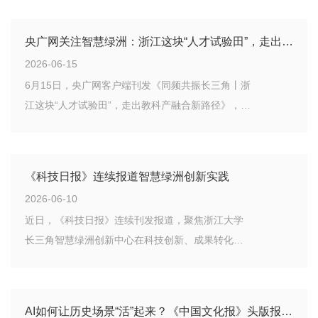
融体系建设，全面呈现了智慧绿洲推动科技创新与
产业创新深度融合的发展路径。
央广网关注智慧绿洲：浙江这块“人才试验田”，走出教科产融合新路径
2026-06-15
6月15日，央广网客户端刊发《同频共振长三角丨浙
江这块“人才试验田”，走出教科产融合新路径》，聚
焦浙江大学长三角智慧绿洲创新中心在人才机制创
新、科研成果转化、教科产融合发展等方面的探索
实践。
《科技日报》连续报道智慧绿洲创新实践
2026-06-10
近日，《科技日报》连续刊发报道，聚焦浙江大学
长三角智慧绿洲创新中心在科技创新、成果转化、
产业赋能等方面的探索实践，关注智慧绿洲立足长
三角一体化发展国家战略，坚持教育、科技、人才
一体推进，积极构建“企业出题、平台赋能、联合答
AI如何让历史场景“活”起来？《中国文化报》头版报道未来影像实验室创新实践