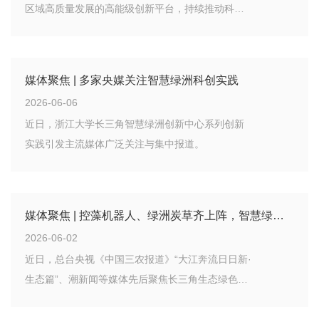
区域高质量发展的高能级创新平台，持续推动科研
成果从实验室走向企业和应用场景。6月2日，《光
明日报》客户端刊发报道《拆解浙大长三角智慧绿
洲创新中心的“助企方程式”》，聚焦智慧绿洲以企业
媒体聚焦 | 多家央媒关注智慧绿洲科创实践
真实需求为导向，推动科研力量深入产业一线、促
2026-06-06
进成果转化的创新机制。
近日，浙江大学长三角智慧绿洲创新中心系列创新
实践引发主流媒体广泛关注与集中报道。
媒体聚焦 | 控藻机器人、绿洲炭草齐上阵，智慧绿洲科技助力水生态治理
2026-06-02
近日，总台央视《中国三农报道》“大江奔流日日新·
生态篇”、潮新闻等媒体先后聚焦长三角生态绿色一
体化发展示范区嘉善片区祥符荡水生态治理实践，