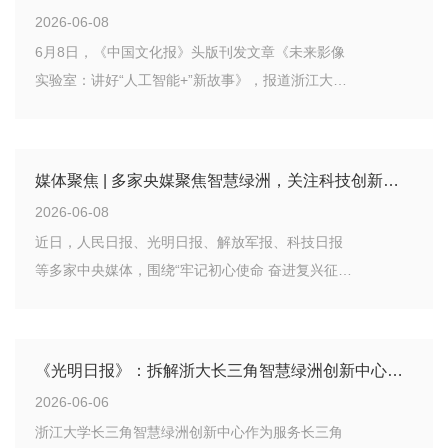
题、市场阅卷”的创新生态，加快推动科技成果从实
2026-06-08
验室走向产业一线。
6月8日，《中国文化报》头版刊发文章《未来影像
实验室：讲好“人工智能+”新故事》，报道浙江大学
长三角智慧绿洲创新中心未来影像实验室以AI视觉
技术赋能历史剧《太平年》的创新实践。
媒体聚焦 | 多家央媒聚焦智慧绿洲，关注科技创新与产业融合
2026-06-08
近日，人民日报、光明日报、解放军报、科技日报
等多家中央媒体，围绕“牢记初心使命 奋进复兴征
程”主题采访活动，持续关注浙江大学长三角智慧绿
洲创新中心在科技创新、成果转化、产业赋能、人
才协同和生态治理等领域的探索实践。
《光明日报》：拆解浙大长三角智慧绿洲创新中心的“助企方程式”
2026-06-06
浙江大学长三角智慧绿洲创新中心作为服务长三角