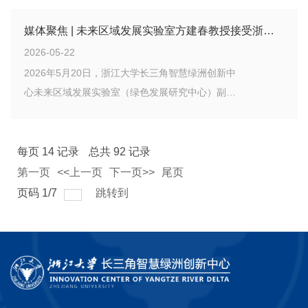
关注浙江大学长三角智慧绿洲创新中心未来环境实
验室研发的智能控藻机器人和“绿洲炭草”等科技成
媒体聚焦 | 未来区域发展实验室方建春教授接受浙江经视采访
果。
2026-05-22
2026年5月20日，浙江大学长三角智慧绿洲创新中
心未来区域发展实验室（绿色发展研究中心）副主
任方建春教授接受浙江经视电话专访，结合实验室
区域发展与房地产市场研究成果，权威解读当前杭
州楼市运行态势。
每页
14
记录
总共
92
记录
第一页
<<上一页
下一页>>
尾页
页码
1
/
7
跳转到