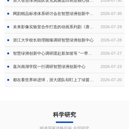
会
浙大智慧绿洲团队攻克真菌蛋白制造核心技术
2026-07-30
开辟新蛋白产业新赛道
网剧精品标准体系研讨会在智慧绿洲创新中心
2026-07-30
举行
未来影像实验室合作打造的动画系列剧《唐山
2026-07-29
凤羽集》上线
浙江大学校长助理顾臻调研智慧绿洲创新中心
2026-07-28
智慧绿洲创新中心调研团赴新加坡等 “一带一
2026-07-27
路”沿线国家开展交流合作
嘉兴南湖学院一行调研智慧绿洲创新中心
2026-07-23
都在看世界杯进球，浙大团队却盯上了绿茵草
2026-07-20
皮？
科学研究
瞄准国家战略目标
全部研究