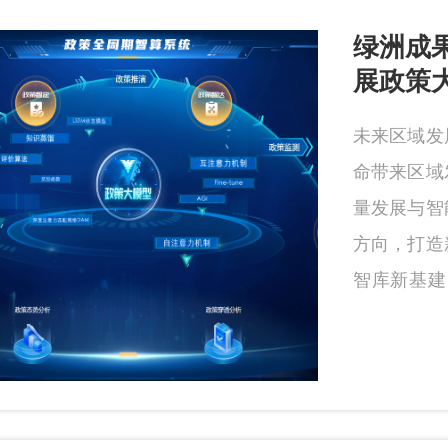
绿洲成果
展政策
未来区域发
命带来区域
量发展与智
方向，打造
智库新基建
展政策大脑