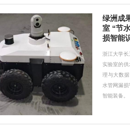
绿洲成果
室 “节
损智能
浙江大学长
实验室的供
理与大数据
水管网漏损
智能装备。