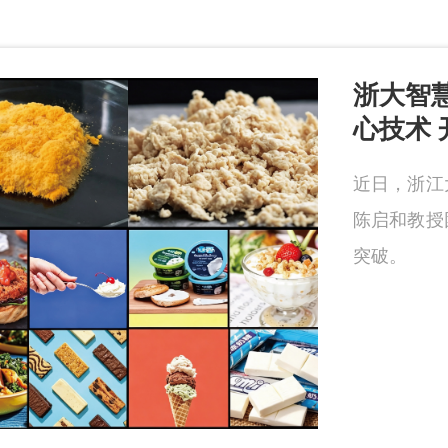
浙大智
心技术
近日，浙江
陈启和教授
突破。