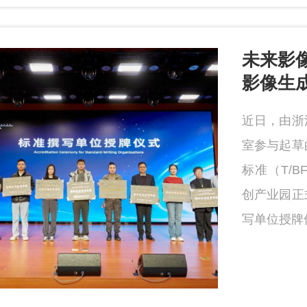
未来影
影像生
近日，由浙
室参与起草
标准（T/B
创产业园正
写单位授牌