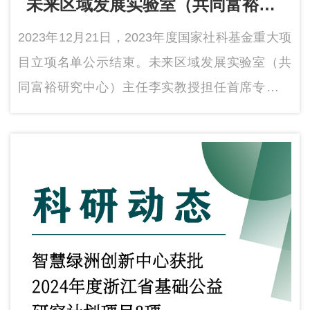
未来区域发展实验室（共同富裕研
究中心）主任李实教授获批国家社
2023年12月21日，2023年度国家社科基金重大项
科基金重大项目立项
目立项名单公示结束。未来区域发展实验室（共
同富裕研究中心）主任李实教授担任首席专家的
课题《新发展格局下居民家庭财富分布研究》获
批立项。