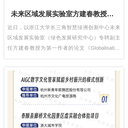
未来区域发展实验室方建春教授团
队在国际经济学权威期刊The
近日，以浙江大学长三角智慧绿洲创新中心未来
World Economy上发表论文
区域发展实验室（绿色发展研究中心）专聘副主
任方建春教授为第一作者的论文《Globalisation
and carbon dioxide emissions inequality in OECD
countries》在国际经济学权威期刊《The World
Economy》正式刊出。